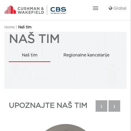
menu
Global
Home
|
Naš tim
NAŠ TIM
Naš tim
Regionalne kancelarije
UPOZNAJTE NAŠ TIM
‹
›