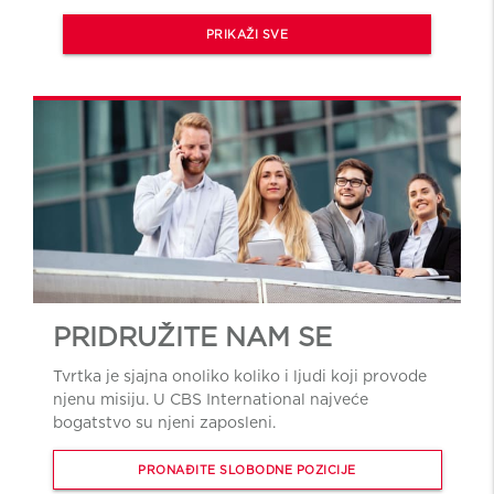
PRIKAŽI SVE
PRIDRUŽITE NAM SE
Tvrtka je sjajna onoliko koliko i ljudi koji provode
njenu misiju. U CBS International najveće
bogatstvo su njeni zaposleni.
PRONAĐITE SLOBODNE POZICIJE