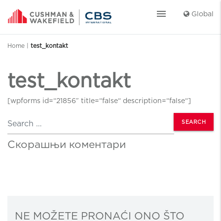
menu
Global
Home
|
test_kontakt
test_kontakt
[wpforms id=“21856″ title=“false“ description=“false“]
Search
Скорашњи коментари
NE MOŽETE PRONAĆI ONO ŠTO