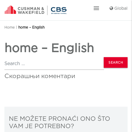
menu
Global
Home
|
home – English
home – English
Search
Скорашњи коментари
NE MOŽETE PRONAĆI ONO ŠTO
VAM JE POTREBNO?